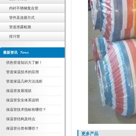
内衬不锈钢复合管
管件及连接方式
管道泄露检测
排污管
最新资讯 News
供热管道知识大了解！
管道保温技术的应用
管道保温几种方法浅析
保温管发展现状
保温管安全体系说明
保温管技术指标有哪些？
保温管结构及特点
保温管分类有哪些？
更多产品