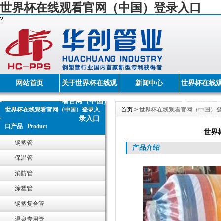
世界杯在线观看官网（中国）登录入口
?
网站首页
关于世界杯在线观
新闻中心
世界杯在线
看官网（中国）登
网（中国）
世界杯在线观看官网（中国）登录入
首页 >
世界杯在线观看官网（中国）
录入口
口产品
口产品 Product
世界
钢塑管
产品介绍
保温管
消防管
涂塑管
钢塑复合管
温泉专用管