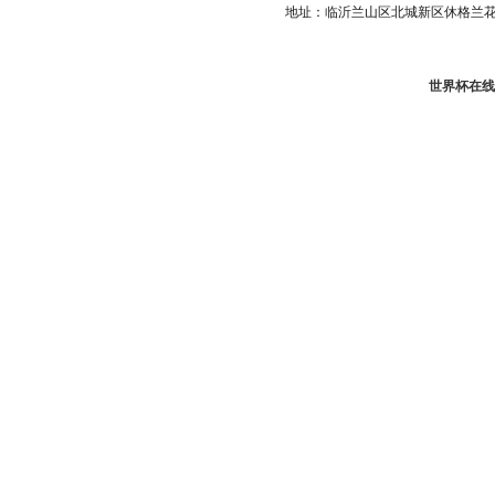
地址：临沂兰山区北城新区休格兰花园24号
世界杯在线