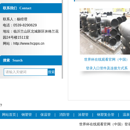
联系我们 Contact
联系人：杨经理
电话：0539-8290629
地址：临沂兰山区北城新区休格兰花
园24号楼1511室
网站：http://www.hcpps.cn
世界杯在线观看官网（中国）
搜索 Search
登录入口管件及连接方式系
?
网站首页 |
钢塑管
|
保温管
|
消防管
|
涂塑管
|
钢塑复合管
|
温泉
世界杯在线观看官网（中国）登录入口